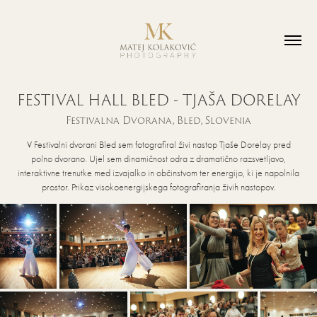
FESTIVAL HALL BLED - TJAŠA DORELAY
Festivalna Dvorana, Bled, Slovenia
V Festivalni dvorani Bled sem fotografiral živi nastop Tjaše Dorelay pred
polno dvorano. Ujel sem dinamičnost odra z dramatično razsvetljavo,
interaktivne trenutke med izvajalko in občinstvom ter energijo, ki je napolnila
prostor. Prikaz visokoenergijskega fotografiranja živih nastopov.